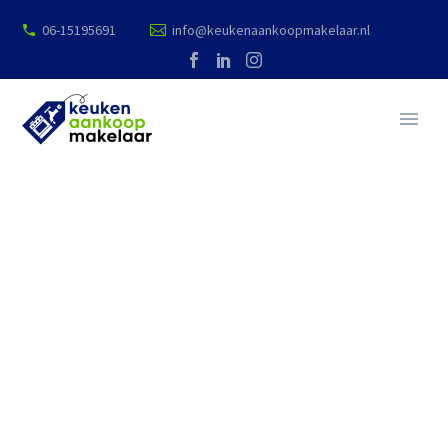
06-15195691
info@keukenaankoopmakelaar.nl
NEWS
WE BUILD YOUR DREAMS