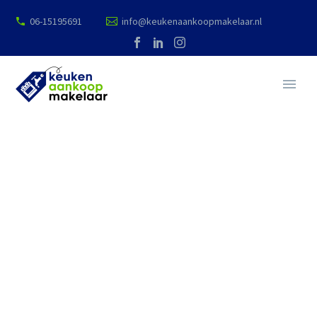
06-15195691
info@keukenaankoopmakelaar.nl
NEWS
WE BUILD YOUR DREAMS