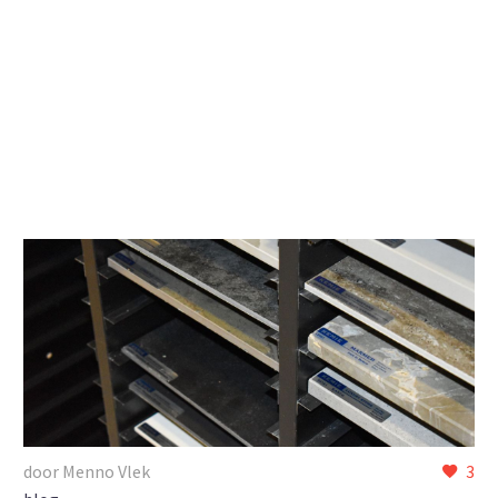
door Menno Vlek
3